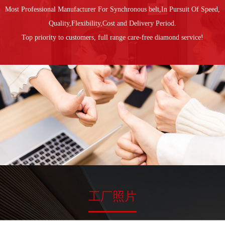
Most Professional Manufacturer For Synchronous belt,In Pursuit Of Speed,
Quality,Flexibility,Cost and Delivery Period.
Top priority to customers, full range care-free diamond service!
工厂照片