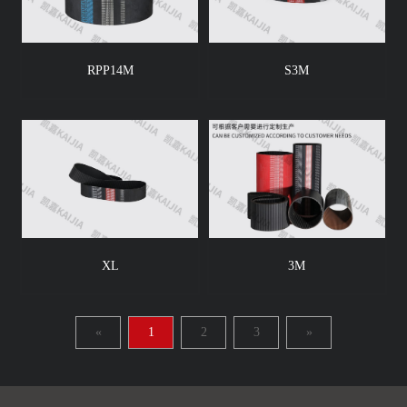
RPP14M
S3M
XL
3M
«
1
2
3
»