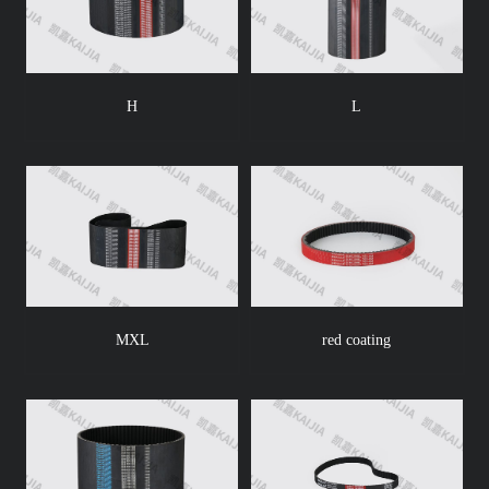
H
L
MXL
red coating