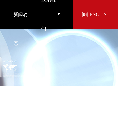
联系我
新闻动
ENGLISH
们
态