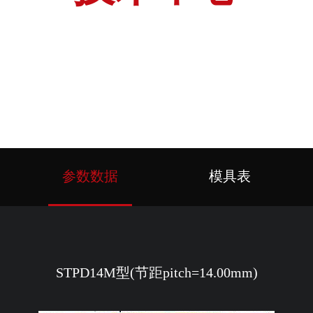
参数数据
模具表
STPD14M型(节距pitch=14.00mm)