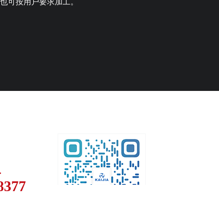
也可按用户要求加工。
热线：
-
8377