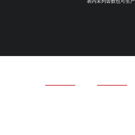
表内未列齿数也可生产
关于我们
产品中心
关于我们
橡胶同步带
企业理念
皮带轮、同步轮
工厂照片
PU同步带
荣誉证书